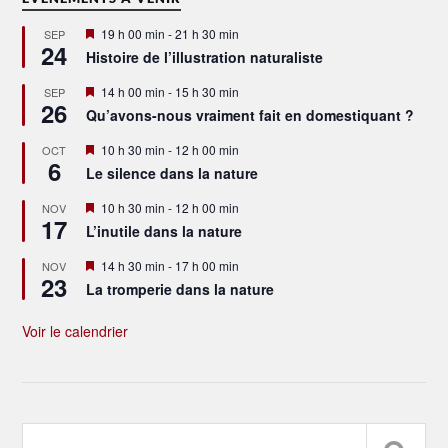
Mis
19 h 00 min
-
21 h 30 min
SEP
24
en
Histoire de l’illustration naturaliste
avant
Mis
14 h 00 min
-
15 h 30 min
SEP
26
en
Qu’avons-nous vraiment fait en domestiquant ?
avant
Mis
10 h 30 min
-
12 h 00 min
OCT
6
en
Le silence dans la nature
avant
Mis
10 h 30 min
-
12 h 00 min
NOV
17
en
L’inutile dans la nature
avant
Mis
14 h 30 min
-
17 h 00 min
NOV
23
en
La tromperie dans la nature
avant
Voir le calendrier