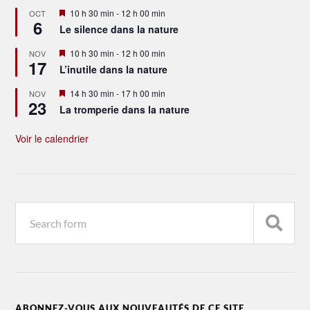
Mis
10 h 30 min
-
12 h 00 min
OCT
6
en
Le silence dans la nature
avant
Mis
10 h 30 min
-
12 h 00 min
NOV
17
en
L’inutile dans la nature
avant
Mis
14 h 30 min
-
17 h 00 min
NOV
23
en
La tromperie dans la nature
avant
Voir le calendrier
ABONNEZ-VOUS AUX NOUVEAUTÉS DE CE SITE