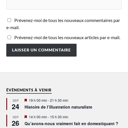
Prévenez-moi de tous les nouveaux commentaires par
e-mail.
Prévenez-moi de tous les nouveaux articles par e-mail.
ÉVÉNEMENTS À VENIR
Mis
19 h 00 min
-
21 h 30 min
SEP
24
en
Histoire de l’illustration naturaliste
avant
Mis
14 h 00 min
-
15 h 30 min
SEP
26
en
Qu’avons-nous vraiment fait en domestiquant ?
avant