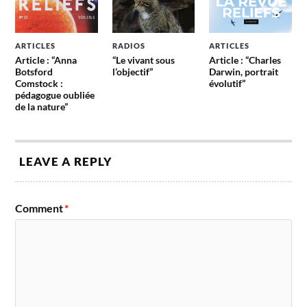
ARTICLES
RADIOS
ARTICLES
Article : “Anna
“Le vivant sous
Article : “Charles
Botsford
l’objectif”
Darwin, portrait
Comstock :
évolutif”
pédagogue oubliée
de la nature”
LEAVE A REPLY
Comment
*