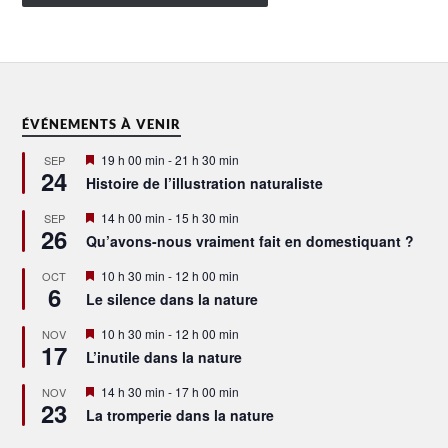
ÉVÉNEMENTS À VENIR
Mis
19 h 00 min
-
21 h 30 min
SEP
24
en
Histoire de l’illustration naturaliste
avant
Mis
14 h 00 min
-
15 h 30 min
SEP
26
en
Qu’avons-nous vraiment fait en domestiquant ?
avant
Mis
10 h 30 min
-
12 h 00 min
OCT
6
en
Le silence dans la nature
avant
Mis
10 h 30 min
-
12 h 00 min
NOV
17
en
L’inutile dans la nature
avant
Mis
14 h 30 min
-
17 h 00 min
NOV
23
en
La tromperie dans la nature
avant