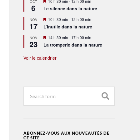
Mis
10 h 30 min
-
12 h 00 min
OCT
6
en
Le silence dans la nature
avant
Mis
10 h 30 min
-
12 h 00 min
NOV
17
en
L’inutile dans la nature
avant
Mis
14 h 30 min
-
17 h 00 min
NOV
23
en
La tromperie dans la nature
avant
Voir le calendrier
ABONNEZ-VOUS AUX NOUVEAUTÉS DE
CE SITE