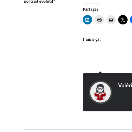
portrait évolutif”
Partager :
J’aime ça :
Valér