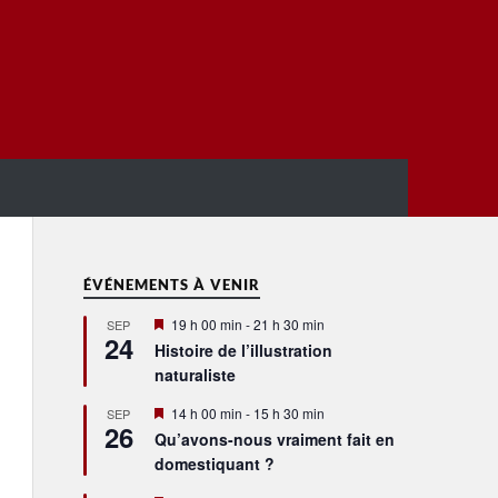
ÉVÉNEMENTS À VENIR
Mis
19 h 00 min
-
21 h 30 min
SEP
24
en
Histoire de l’illustration
avant
naturaliste
Mis
14 h 00 min
-
15 h 30 min
SEP
26
en
Qu’avons-nous vraiment fait en
avant
domestiquant ?