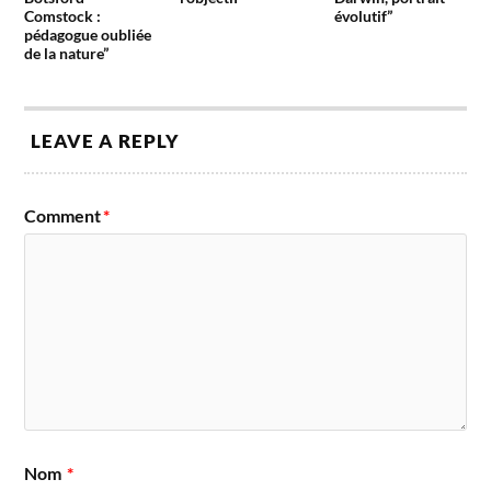
Comstock :
évolutif”
pédagogue oubliée
de la nature”
LEAVE A REPLY
Comment
*
Nom
*