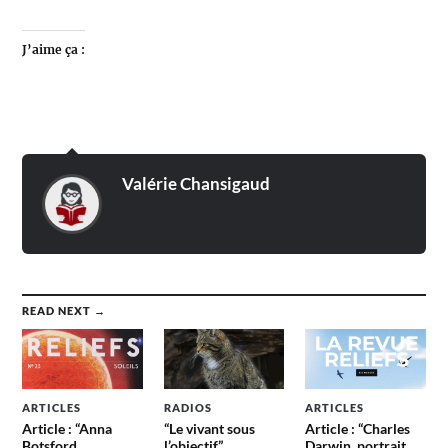
J’aime ça :
Valérie Chansigaud
READ NEXT →
ARTICLES
RADIOS
ARTICLES
Article : “Anna
“Le vivant sous
Article : “Charles
Botsford
l’objectif”
Darwin, portrait