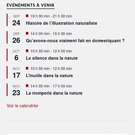
ÉVÉNEMENTS À VENIR
Mis
19 h 00 min
-
21 h 30 min
SEP
24
en
Histoire de l’illustration naturaliste
avant
Mis
14 h 00 min
-
15 h 30 min
SEP
26
en
Qu’avons-nous vraiment fait en domestiquant ?
avant
Mis
10 h 30 min
-
12 h 00 min
OCT
6
en
Le silence dans la nature
avant
Mis
10 h 30 min
-
12 h 00 min
NOV
17
en
L’inutile dans la nature
avant
Mis
14 h 30 min
-
17 h 00 min
NOV
23
en
La tromperie dans la nature
avant
Voir le calendrier