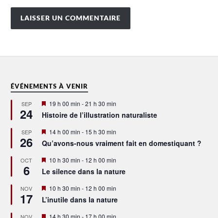
ÉVÉNEMENTS À VENIR
Mis
19 h 00 min
-
21 h 30 min
SEP
24
en
Histoire de l’illustration naturaliste
avant
Mis
14 h 00 min
-
15 h 30 min
SEP
26
en
Qu’avons-nous vraiment fait en domestiquant ?
avant
Mis
10 h 30 min
-
12 h 00 min
OCT
6
en
Le silence dans la nature
avant
Mis
10 h 30 min
-
12 h 00 min
NOV
17
en
L’inutile dans la nature
avant
Mis
14 h 30 min
-
17 h 00 min
NOV