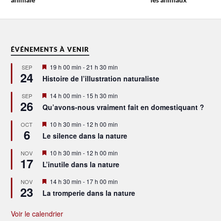
ÉVÉNEMENTS À VENIR
Mis
19 h 00 min
-
21 h 30 min
SEP
24
en
Histoire de l’illustration naturaliste
avant
Mis
14 h 00 min
-
15 h 30 min
SEP
26
en
Qu’avons-nous vraiment fait en domestiquant ?
avant
Mis
10 h 30 min
-
12 h 00 min
OCT
6
en
Le silence dans la nature
avant
Mis
10 h 30 min
-
12 h 00 min
NOV
17
en
L’inutile dans la nature
avant
Mis
14 h 30 min
-
17 h 00 min
NOV
23
en
La tromperie dans la nature
avant
Voir le calendrier