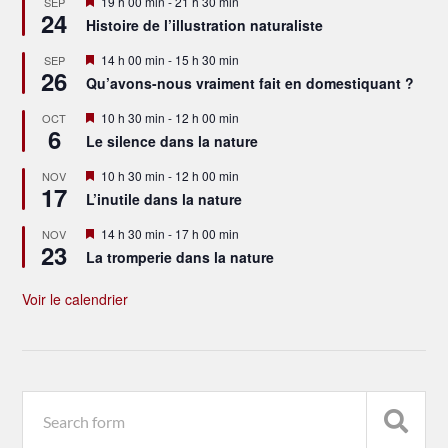
Mis
19 h 00 min
-
21 h 30 min
SEP
24
en
Histoire de l’illustration naturaliste
avant
Mis
14 h 00 min
-
15 h 30 min
SEP
26
en
Qu’avons-nous vraiment fait en domestiquant ?
avant
Mis
10 h 30 min
-
12 h 00 min
OCT
6
en
Le silence dans la nature
avant
Mis
10 h 30 min
-
12 h 00 min
NOV
17
en
L’inutile dans la nature
avant
Mis
14 h 30 min
-
17 h 00 min
NOV
23
en
La tromperie dans la nature
avant
Voir le calendrier