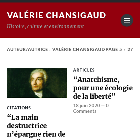
VALÉRIE CHANSIGAUD
Histoire, culture et environnement
AUTEUR/AUTRICE :
VALÉRIE CHANSIGAUD
PAGE 5
/
27
ARTICLES
“Anarchisme,
pour une écologie
de la liberté”
18 juin 2020
—
0
CITATIONS
Comments
“La main
destructrice
n’épargne rien de