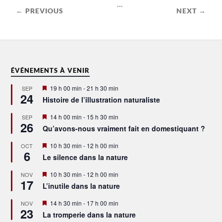
...
← PREVIOUS
NEXT →
ÉVÉNEMENTS À VENIR
Mis
19 h 00 min
-
21 h 30 min
SEP
24
en
Histoire de l’illustration naturaliste
avant
Mis
14 h 00 min
-
15 h 30 min
SEP
26
en
Qu’avons-nous vraiment fait en domestiquant ?
avant
Mis
10 h 30 min
-
12 h 00 min
OCT
6
en
Le silence dans la nature
avant
Mis
10 h 30 min
-
12 h 00 min
NOV
17
en
L’inutile dans la nature
avant
Mis
14 h 30 min
-
17 h 00 min
NOV
23
en
La tromperie dans la nature
avant